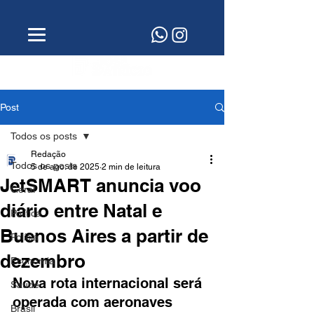
Post
Todos os posts
Redação
Todos os posts
5 de ago. de 2025
2 min de leitura
JetSMART anuncia voo
Geral
diário entre Natal e
Política
Buenos Aires a partir de
Polícia
dezembro
Economia
Nova rota internacional será 
Saúde
operada com aeronaves 
Brasil