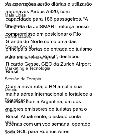
As operações serão diárias e utilizarão 
Check-in do Direito
aeronaves Airbus A320, com 
Mais Lidas
capacidade para 186 passageiros. “A 
Destaque
chegada da JetSMART reforça nosso 
compromisso em posicionar o Rio 
Celebridades
Grande do Norte como uma das 
Coluna Social
principais portas de entrada do turismo 
internacional no Brasil”, destacou 
Entre Cafés e Estratégias
Ricardo Gesse, CEO da Zurich Airport 
Marketing e Tecnologia
Brasil.
Sessão de Terapia
Com a nova rota, o RN amplia sua 
Direito
malha aérea internacional e fortalece a 
Diversidade
conexão com a Argentina, um dos 
maiores emissores de turistas para o 
Moda
Brasil. Atualmente, o estado conta 
sess
apenas com um voo semanal operado 
pela GOL para Buenos Aires.
Social