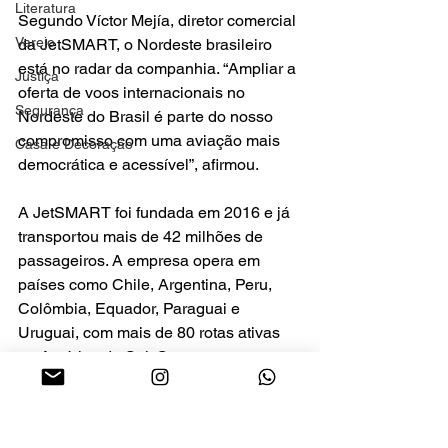
Literatura
Segundo Víctor Mejía, diretor comercial 
Varejo
da JetSMART, o Nordeste brasileiro 
está no radar da companhia. “Ampliar a 
Justiça
oferta de voos internacionais no 
Segurança
Nordeste do Brasil é parte do nosso 
compromisso com uma aviação mais 
Casa e Decoração
democrática e acessível”, afirmou.
A JetSMART foi fundada em 2016 e já 
transportou mais de 42 milhões de 
passageiros. A empresa opera em 
países como Chile, Argentina, Peru, 
Colômbia, Equador, Paraguai e 
Uruguai, com mais de 80 rotas ativas 
na América do Sul. O novo voo para 
Natal será a quarta rota anunciada 
pela companhia no Brasil em 2025.