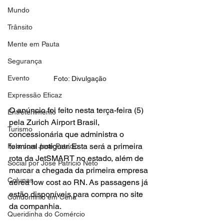
Mundo
Trânsito
Mente em Pauta
Segurança
Evento
Foto: Divulgação
Expressão Eficaz
O anúncio foi feito nesta terça-feira (5) 
Entretenimento
pela Zurich Airport Brasil, 
Turismo
concessionária que administra o 
terminal potiguar. Esta será a primeira 
Fala com José Patrício
rota da JetSMART no estado, além de 
Social por José Patrício Neto
marcar a chegada da primeira empresa 
Colunas
aérea low cost ao RN. As passagens já 
estão disponíveis para compra no site 
Condomínio em Cena
da companhia.
Queridinha do Comércio