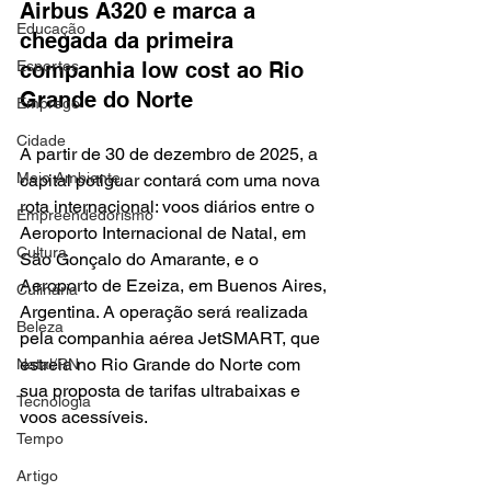
Airbus A320 e marca a 
Educação
chegada da primeira 
Esportes
companhia low cost ao Rio 
Grande do Norte
Emprego
Cidade
A partir de 30 de dezembro de 2025, a 
Meio Ambiente
capital potiguar contará com uma nova 
rota internacional: voos diários entre o 
Empreendedorismo
Aeroporto Internacional de Natal, em 
Cultura
São Gonçalo do Amarante, e o 
Aeroporto de Ezeiza, em Buenos Aires, 
Culinária
Argentina. A operação será realizada 
Beleza
pela companhia aérea JetSMART, que 
estreia no Rio Grande do Norte com 
Natal/RN
sua proposta de tarifas ultrabaixas e 
Tecnologia
voos acessíveis.
Tempo
Artigo