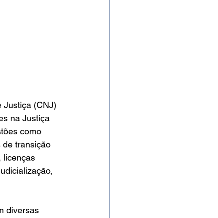
 Justiça (CNJ) 
es na Justiça 
stões como 
 de transição 
 licenças 
dicialização, 
m diversas 