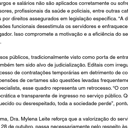
argos e salários não são aplicados corretamente ou sofr
ssores, profissionais da saúde e policiais, entre outras ca
 por direitos assegurados em legislação específica. “A
sões funcionais desestimula os servidores e enfraquece
dor. Isso compromete a motivação e a eficiência do ser
.
os públicos, tradicionalmente visto como porta de entr
ambém tem sido alvo de judicialização. Editais com irregu
xcesso de contratações temporárias em detrimento de c
pensões de certames são questões levadas frequenteme
specialista, esse quadro representa um retrocesso. “O co
rática e transparente de ingresso no serviço público. 
ecido ou desrespeitado, toda a sociedade perde”, pont
a, Dra. Mylena Leite reforça que a valorização do servi
 28 de outubro, passa necessariamente pelo respeito à