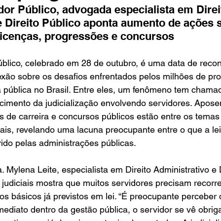
Entretenimento
Turismo
Fala com José Patrício
dor Público, advogada especialista em Direi
e Direito Público aponta aumento de ações 
licenças, progressões e concursos
Colunas
úblico, celebrado em 28 de outubro, é uma data de reco
ão sobre os desafios enfrentados pelos milhões de prof
ública no Brasil. Entre eles, um fenômeno tem chama
cimento da judicialização envolvendo servidores. Aposen
s de carreira e concursos públicos estão entre os temas
ais, revelando uma lacuna preocupante entre o que a lei
rido pelas administrações públicas.
Mylena Leite, especialista em Direito Administrativo e D
judiciais mostra que muitos servidores precisam recorrer
tos básicos já previstos em lei. “É preocupante perceber
mediato dentro da gestão pública, o servidor se vê obrig