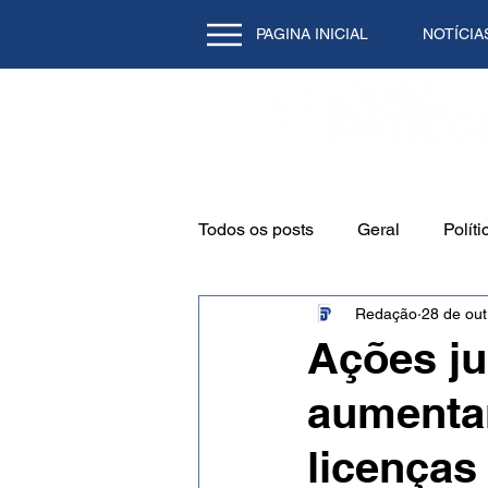
PAGINA INICIAL
NOTÍCIA
Todos os posts
Geral
Políti
Redação
28 de out
Emprego
Cidade
Mei
Ações ju
aumenta
Natal/RN
Tecnologia
licenças