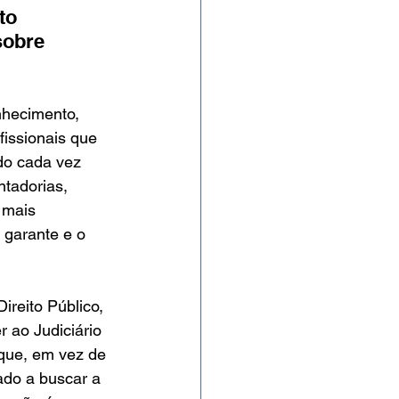
to 
sobre 
nhecimento, 
issionais que 
do cada vez 
tadorias, 
 mais 
 garante e o 
ireito Público, 
 ao Judiciário 
 que, em vez de 
ado a buscar a 