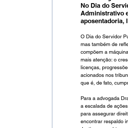
Evento
Expressão Eficaz
No Dia do Servi
Administrativo 
aposentadoria, 
Social por José Patrício Neto
O Dia do Servidor P
mas também de reflex
compõem a máquina p
mais atenção: o cres
licenças, progressõe
acionados nos tribun
que é, de fato, cump
Para a advogada Dra. 
a escalada de ações 
para assegurar direi
encontrar respaldo i