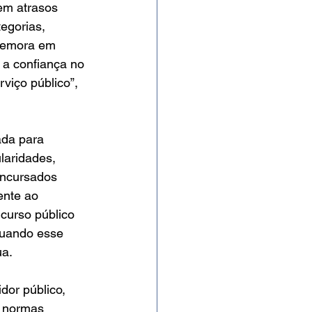
em atrasos 
tegorias, 
 demora em 
 a confiança no 
viço público”, 
ada para 
laridades, 
oncursados 
nte ao 
ncurso público 
Quando esse 
ua.
dor público, 
s normas 