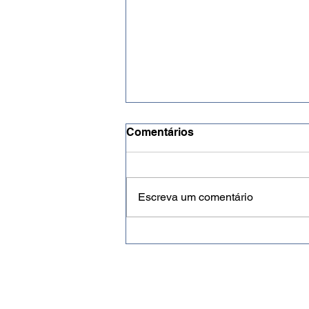
Comentários
Escreva um comentário
Ponto.com.RN será lançada
no próximo dia 5 de agosto
para representar a força da
comunicação digital
potiguar