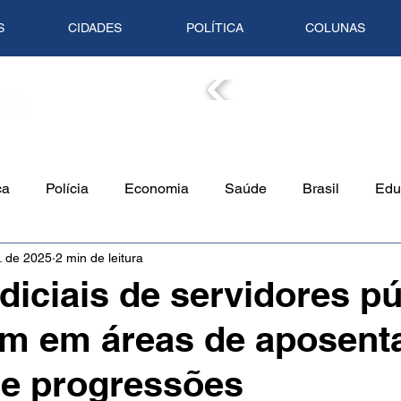
S
CIDADES
POLÍTICA
COLUNAS
COLUN
ca
Polícia
Economia
Saúde
Brasil
Edu
. de 2025
2 min de leitura
o Ambiente
Empreendedorismo
Cultura
Culinári
diciais de servidores p
m em áreas de aposenta
Tempo
Artigo
Mundo
Trânsito
Mente em Pa
 e progressões