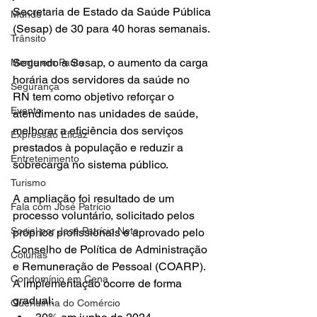
Secretaria de Estado da Saúde Pública 
Mundo
(Sesap) de 30 para 40 horas semanais.
Trânsito
Segundo a Sesap, o aumento da carga 
Mente em Pauta
horária dos servidores da saúde no 
Segurança
RN tem como objetivo reforçar o 
Evento
atendimento nas unidades de saúde, 
melhorar a eficiência dos serviços 
Expressão Eficaz
prestados à população e reduzir a 
Entretenimento
sobrecarga no sistema público.
Turismo
A ampliação foi resultado de um 
Fala com José Patrício
processo voluntário, solicitado pelos 
Social por José Patrício Neto
próprios profissionais e aprovado pelo 
Conselho de Política de Administração 
Colunas
e Remuneração de Pessoal (COARP). 
Condomínio em Cena
A implementação ocorre de forma 
gradual:
Queridinha do Comércio