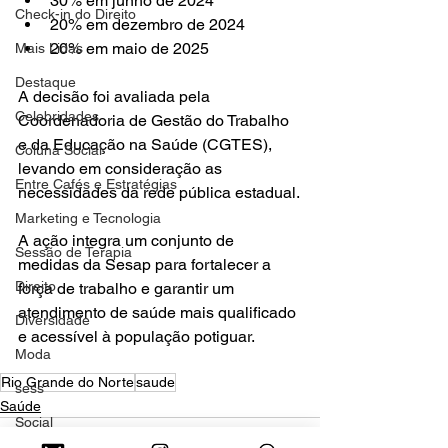
30% em junho de 2024
Check-in do Direito
20% em dezembro de 2024
20% em maio de 2025
Mais Lidas
Destaque
A decisão foi avaliada pela 
Celebridades
Coordenadoria de Gestão do Trabalho 
e da Educação na Saúde (CGTES), 
Coluna Social
levando em consideração as 
Entre Cafés e Estratégias
necessidades da rede pública estadual.
Marketing e Tecnologia
A ação integra um conjunto de 
Sessão de Terapia
medidas da Sesap para fortalecer a 
Direito
força de trabalho e garantir um 
atendimento de saúde mais qualificado 
Diversidade
e acessível à população potiguar.
Moda
Rio Grande do Norte
saude
sess
Saúde
Social