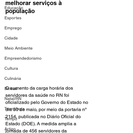
melhorar serviços à 
Educação
população
Esportes
Emprego
Cidade
Meio Ambiente
Empreendedorismo
Cultura
Culinária
O aumento da carga horária dos 
Beleza
servidores da saúde no RN foi 
Natal/RN
oficializado pelo Governo do Estado no 
Tecnologia
dia 30 de maio, por meio da portaria nº 
2154, publicada no Diário Oficial do 
Tempo
Estado (DOE). A medida amplia a 
Artigo
jornada de 456 servidores da 