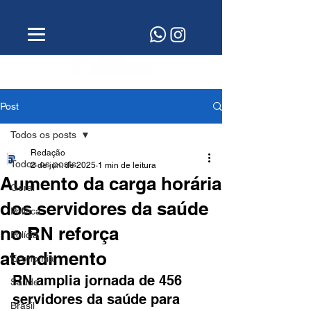
Post
Todos os posts
Redação
Todos os posts
2 de jun. de 2025
1 min de leitura
Aumento da carga horária
Geral
dos servidores da saúde
Política
no RN reforça
Polícia
atendimento
Economia
RN amplia jornada de 456 
Saúde
servidores da saúde para 
Brasil