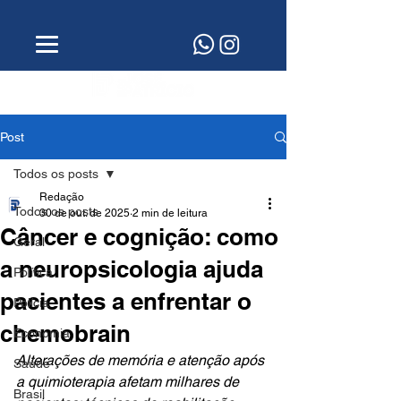
Post
Todos os posts
Redação
Todos os posts
30 de out. de 2025
2 min de leitura
Câncer e cognição: como
Geral
a neuropsicologia ajuda
Política
pacientes a enfrentar o
Polícia
chemobrain
Economia
Alterações de memória e atenção após 
Saúde
a quimioterapia afetam milhares de 
Brasil