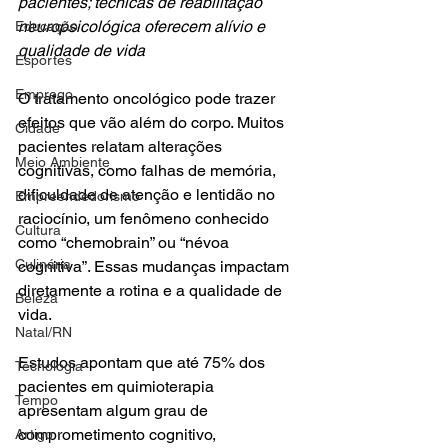
pacientes; técnicas de reabilitação 
neuropsicológica oferecem alívio e 
Educação
qualidade de vida
Esportes
Emprego
O tratamento oncológico pode trazer 
efeitos que vão além do corpo. Muitos 
Cidade
pacientes relatam alterações 
Meio Ambiente
cognitivas, como falhas de memória, 
dificuldade de atenção e lentidão no 
Empreendedorismo
raciocínio, um fenômeno conhecido 
Cultura
como “chemobrain” ou “névoa 
Culinária
cognitiva”. Essas mudanças impactam 
diretamente a rotina e a qualidade de 
Beleza
vida.
Natal/RN
Estudos apontam que até 75% dos 
Tecnologia
pacientes em quimioterapia 
Tempo
apresentam algum grau de 
comprometimento cognitivo, 
Artigo