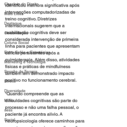
Check-in do Direito
identificou melhora significativa após 
intervenções computadorizadas de 
Mais Lidas
treino cognitivo. Diretrizes 
Destaque
internacionais sugerem que a 
reabilitação cognitiva deve ser 
Celebridades
considerada intervenção de primeira 
Coluna Social
linha para pacientes que apresentam 
Entre Cafés e Estratégias
déficits persistentes após a 
quimioterapia. Além disso, atividades 
Marketing e Tecnologia
físicas e práticas de mindfulness 
Sessão de Terapia
também têm demonstrado impacto 
positivo no funcionamento cerebral.
Direito
Diversidade
“Quando compreende que as 
dificuldades cognitivas são parte do 
Moda
processo e não uma falha pessoal, o 
sess
paciente já encontra alívio. A 
Social
neuropsicologia oferece caminhos para 