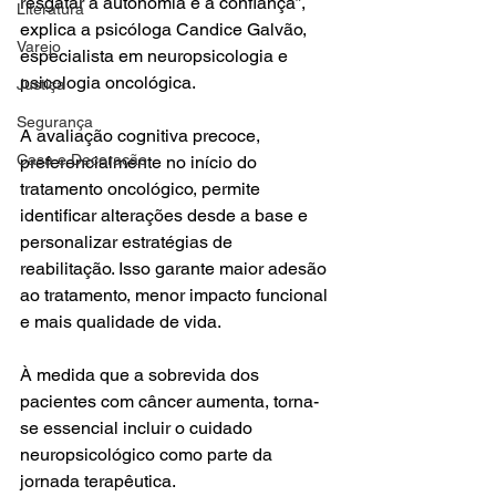
resgatar a autonomia e a confiança”, 
Literatura
explica a psicóloga Candice Galvão, 
Varejo
especialista em neuropsicologia e 
psicologia oncológica.
Justiça
Segurança
A avaliação cognitiva precoce, 
Casa e Decoração
preferencialmente no início do 
tratamento oncológico, permite 
identificar alterações desde a base e 
personalizar estratégias de 
reabilitação. Isso garante maior adesão 
ao tratamento, menor impacto funcional 
e mais qualidade de vida.
À medida que a sobrevida dos 
pacientes com câncer aumenta, torna-
se essencial incluir o cuidado 
neuropsicológico como parte da 
jornada terapêutica.