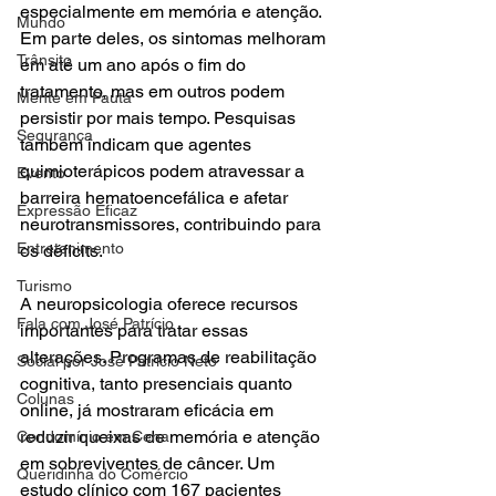
especialmente em memória e atenção. 
Mundo
Em parte deles, os sintomas melhoram 
Trânsito
em até um ano após o fim do 
tratamento, mas em outros podem 
Mente em Pauta
persistir por mais tempo. Pesquisas 
Segurança
também indicam que agentes 
quimioterápicos podem atravessar a 
Evento
barreira hematoencefálica e afetar 
Expressão Eficaz
neurotransmissores, contribuindo para 
Entretenimento
os déficits.
Turismo
A neuropsicologia oferece recursos 
Fala com José Patrício
importantes para tratar essas 
alterações. Programas de reabilitação 
Social por José Patrício Neto
cognitiva, tanto presenciais quanto 
Colunas
online, já mostraram eficácia em 
reduzir queixas de memória e atenção 
Condomínio em Cena
em sobreviventes de câncer. Um 
Queridinha do Comércio
estudo clínico com 167 pacientes 