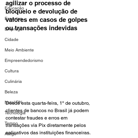
agilizar o processo de 
Educação
bloqueio e devolução de 
Esportes
valores em casos de golpes 
ou transações indevidas
Emprego
Cidade
Meio Ambiente
Empreendedorismo
Cultura
Culinária
Beleza
Natal/RN
Desde esta quarta-feira, 1º de outubro, 
clientes de bancos no Brasil já podem 
Tecnologia
contestar fraudes e erros em 
Tempo
transações via Pix diretamente pelos 
aplicativos das instituições financeiras. 
Artigo