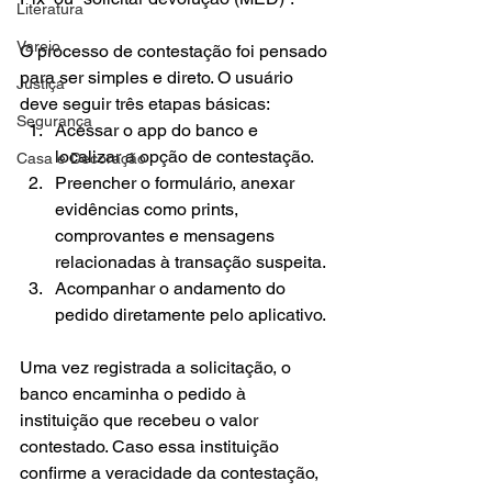
Literatura
Varejo
O processo de contestação foi pensado 
para ser simples e direto. O usuário 
Justiça
deve seguir três etapas básicas:
Segurança
Acessar o app do banco e 
localizar a opção de contestação.
Casa e Decoração
Preencher o formulário, anexar 
evidências como prints, 
comprovantes e mensagens 
relacionadas à transação suspeita.
Acompanhar o andamento do 
pedido diretamente pelo aplicativo.
Uma vez registrada a solicitação, o 
banco encaminha o pedido à 
instituição que recebeu o valor 
contestado. Caso essa instituição 
confirme a veracidade da contestação, 