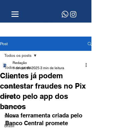
Post
Todos os posts
Redação
Todos os posts
1 de out. de 2025
3 min de leitura
Clientes já podem
Geral
contestar fraudes no Pix
Política
direto pelo app dos
Polícia
bancos
Economia
Nova ferramenta criada pelo 
Saúde
Banco Central promete 
Brasil