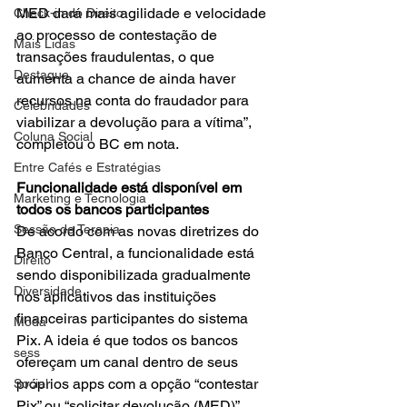
MED dará mais agilidade e velocidade 
Check-in do Direito
ao processo de contestação de 
Mais Lidas
transações fraudulentas, o que 
Destaque
aumenta a chance de ainda haver 
recursos na conta do fraudador para 
Celebridades
viabilizar a devolução para a vítima”, 
Coluna Social
completou o BC em nota.
Entre Cafés e Estratégias
Funcionalidade está disponível em 
Marketing e Tecnologia
todos os bancos participantes
Sessão de Terapia
De acordo com as novas diretrizes do 
Banco Central, a funcionalidade está 
Direito
sendo disponibilizada gradualmente 
Diversidade
nos aplicativos das instituições 
financeiras participantes do sistema 
Moda
Pix. A ideia é que todos os bancos 
sess
ofereçam um canal dentro de seus 
próprios apps com a opção “contestar 
Social
Pix” ou “solicitar devolução (MED)”.