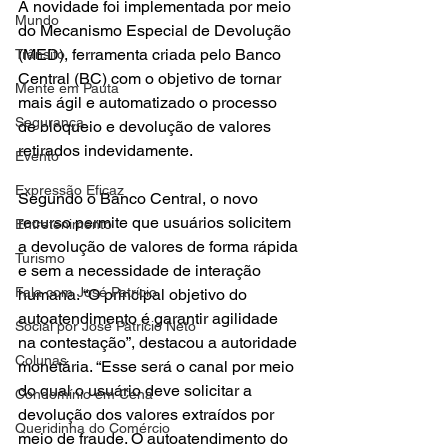
A novidade foi implementada por meio 
Mundo
do Mecanismo Especial de Devolução 
(MED), ferramenta criada pelo Banco 
Trânsito
Central (BC) com o objetivo de tornar 
Mente em Pauta
mais ágil e automatizado o processo 
Segurança
de bloqueio e devolução de valores 
retirados indevidamente.
Evento
Expressão Eficaz
Segundo o Banco Central, o novo 
recurso permite que usuários solicitem 
Entretenimento
a devolução de valores de forma rápida 
Turismo
e sem a necessidade de interação 
Fala com José Patrício
humana. “O principal objetivo do 
autoatendimento é garantir agilidade 
Social por José Patrício Neto
na contestação”, destacou a autoridade 
Colunas
monetária. “Esse será o canal por meio 
do qual o usuário deve solicitar a 
Condomínio em Cena
devolução dos valores extraídos por 
Queridinha do Comércio
meio de fraude. O autoatendimento do 