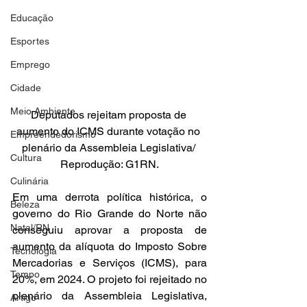
Educação
Esportes
Emprego
Cidade
Meio Ambiente
Deputados rejeitam proposta de 
aumento do ICMS durante votação no 
Empreendedorismo
plenário da Assembleia Legislativa/ 
Cultura
Reprodução: G1RN.
Culinária
Em uma derrota política histórica, o 
Beleza
governo do Rio Grande do Norte não 
Natal/RN
conseguiu aprovar a proposta de 
aumento da alíquota do Imposto Sobre 
Tecnologia
Mercadorias e Serviços (ICMS), para 
Tempo
20%, em 2024. O projeto foi rejeitado no 
plenário da Assembleia Legislativa, 
Artigo