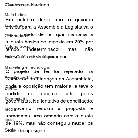
Congresso Nacional.
Check-in do Direito
Mais Lidas
Em outubro deste ano, o governo 
Destaque
enviou para a Assembleia Legislativa o 
novo projeto de lei que manteria a 
Celebridades
alíquota básica do Imposto em 20% por 
Coluna Social
tempo indeterminado, mas não 
conseguiu os votos mínimos.
Entre Cafés e Estratégias
Marketing e Tecnologia
O projeto de lei foi rejeitado na 
Sessão de Terapia
Comissão de Finanças na Assembleia, 
onde a oposição tem maioria, e teve o 
Direito
pedido de recurso feito pelos 
Diversidade
governistas. Na tentativa de conciliação, 
o governo reduziu a proposta e 
Moda
apresentou uma emenda com alíquota 
sess
de 19%, mas não conseguiu mudar os 
votos da oposição.
Social