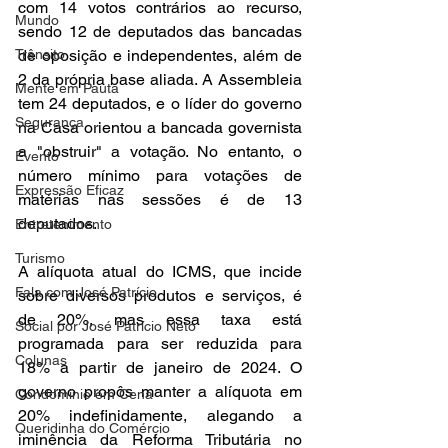
com 14 votos contrários ao recurso, 
Mundo
sendo 12 de deputados das bancadas 
de oposição e independentes, além de 
Trânsito
2 da própria base aliada. A Assembleia 
Mente em Pauta
tem 24 deputados, e o líder do governo 
Segurança
na Casa orientou a bancada governista 
a "obstruir" a votação. No entanto, o 
Evento
número mínimo para votações de 
Expressão Eficaz
matérias nas sessões é de 13 
deputados.
Entretenimento
Turismo
A alíquota atual do ICMS, que incide 
Fala com José Patrício
sobre diversos produtos e serviços, é 
de 20%, mas essa taxa está 
Social por José Patrício Neto
programada para ser reduzida para 
Colunas
18% a partir de janeiro de 2024. O 
governo propôs manter a alíquota em 
Condomínio em Cena
20% indefinidamente, alegando a 
Queridinha do Comércio
iminência da Reforma Tributária no 