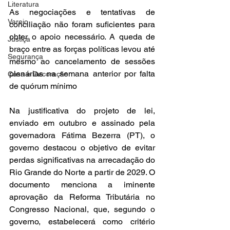
Literatura
As negociações e tentativas de 
Varejo
conciliação não foram suficientes para 
obter o apoio necessário. A queda de 
Justiça
braço entre as forças políticas levou até 
Segurança
mesmo ao cancelamento de sessões 
plenárias na semana anterior por falta 
Casa e Decoração
de quórum mínimo
Na justificativa do projeto de lei, 
enviado em outubro e assinado pela 
governadora Fátima Bezerra (PT), o 
governo destacou o objetivo de evitar 
perdas significativas na arrecadação do 
Rio Grande do Norte a partir de 2029. O 
documento menciona a iminente 
aprovação da Reforma Tributária no 
Congresso Nacional, que, segundo o 
governo, estabelecerá como critério 