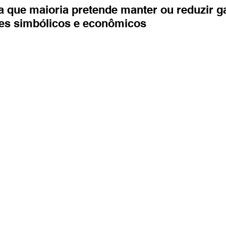
Entretenimento
Turismo
Fala com José Patrício
 que maioria pretende manter ou reduzir ga
tes simbólicos e econômicos
Colunas