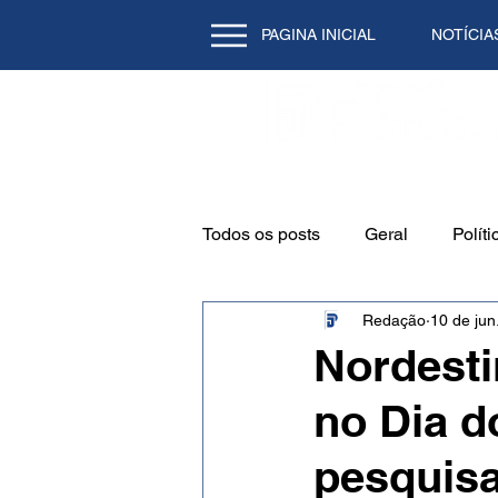
PAGINA INICIAL
NOTÍCIA
Todos os posts
Geral
Políti
Redação
10 de jun
Emprego
Cidade
Mei
Nordesti
no Dia d
Natal/RN
Tecnologia
pesquisa