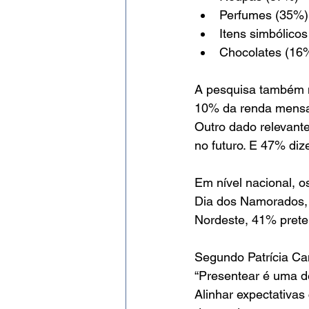
Perfumes (35%)
Itens simbólico
Chocolates (16
A pesquisa também m
10% da renda mensa
Outro dado relevant
no futuro. E 47% di
Em nível nacional, o
Dia dos Namorados, 
Nordeste, 41% pret
Segundo Patrícia Cam
“Presentear é uma d
Alinhar expectativas