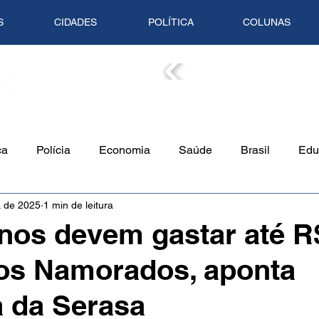
S
CIDADES
POLÍTICA
COLUNAS
COLUN
ca
Polícia
Economia
Saúde
Brasil
Edu
. de 2025
1 min de leitura
o Ambiente
Empreendedorismo
Cultura
Culinári
nos devem gastar até R
os Namorados, aponta
Tempo
Artigo
Mundo
Trânsito
Mente em Pa
 da Serasa