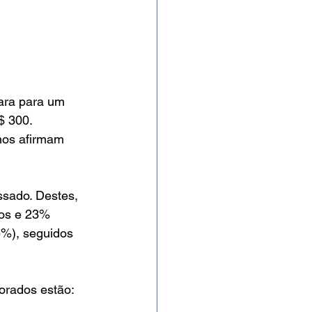
ara para um 
$ 300. 
nos afirmam 
sado. Destes, 
os e 23% 
5%), seguidos 
orados estão: