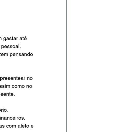
 gastar até 
 pessoal.
izem pensando 
presentear no 
Assim como no 
sente.
io. 
nanceiros. 
as com afeto e 