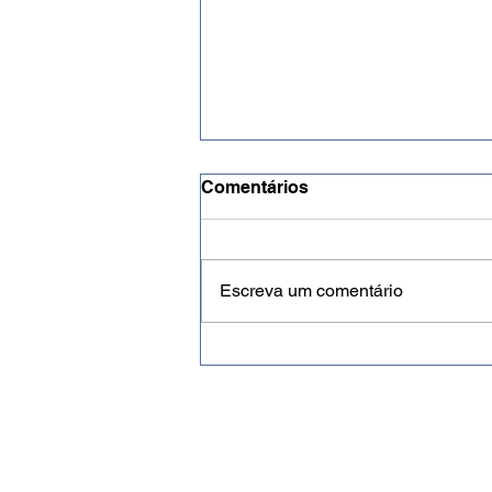
Comentários
Escreva um comentário
Recebeu os primeiros
honorários por Pix? Veja
quando é preciso declarar à
Receita Federal