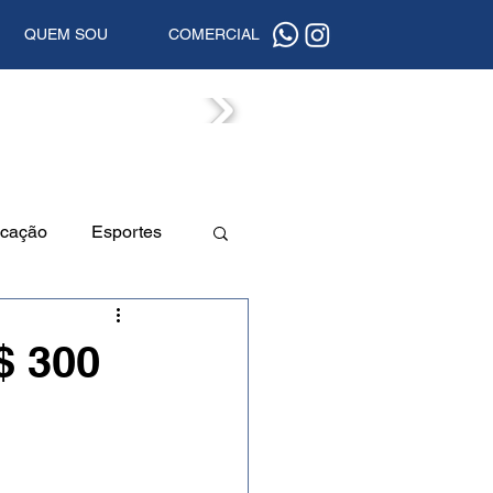
QUEM SOU
COMERCIAL
ISTAS
cação
Esportes
a
Beleza
$ 300
uta
Segurança