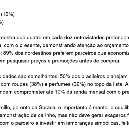
s (16%)
%)
ostra que quatro em cada dez entrevistados pretendem
l com o presente, demonstrando atenção ao orçamento
e: 89% dos nordestinos preferem parceiros que econom
zem pesquisar preços e promoções antes de comprar.
s dados são semelhantes: 50% dos brasileiros planejam 
com roupas (38%) e perfumes (32%) no topo da lista. 
endem comprometer até 10% da renda mensal com o pre
illo, gerente da Serasa, o importante é manter o equilíbr
emonstração de carinho, mas não deve gerar exageros fi
 com o parceiro e investir em lembranças simbólicas, feit