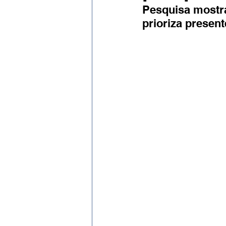
Evento
Expressão Eficaz
Pesquisa mostra
prioriza presen
Social por José Patrício Neto