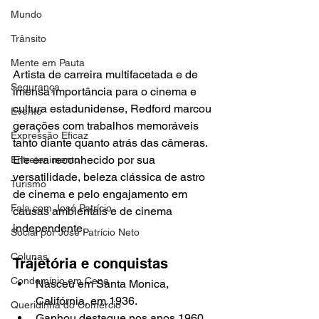
Mundo
Trânsito
Mente em Pauta
Artista de carreira multifacetada e de 
Segurança
imensa importância para o cinema e 
cultura estadunidense, Redford marcou 
Evento
gerações com trabalhos memoráveis 
Expressão Eficaz
tanto diante quanto atrás das câmeras. 
Ele era reconhecido por sua 
Entretenimento
versatilidade, beleza clássica de astro 
Turismo
de cinema e pelo engajamento em 
Fala com José Patrício
causas ambientais e de cinema 
independente. 
Social por José Patrício Neto
Colunas
Trajetória e conquistas
Condomínio em Cena
Nasceu em Santa Monica, 
Califórnia, em 1936. 
Queridinha do Comércio
Ganhou destaque nos anos 1960 