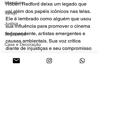
Literatura
Robert Redford deixa um legado que 
vai além dos papéis icônicos nas telas. 
Varejo
Ele é lembrado como alguém que usou 
Justiça
sua influência para promover o cinema 
independente, artistas emergentes e 
Segurança
causas ambientais. Sua voz crítica 
Casa e Decoração
diante de injustiças e seu compromisso 
com a arte e a natureza marcaram sua 
vida pública.
Celebridades
Ver tudo
Posts recentes