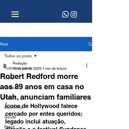
Post
Todos os posts
Redação
Todos os posts
16 de set. de 2025
1 min de leitura
Robert Redford morre
Geral
aos 89 anos em casa no
Política
Utah, anunciam familiares
Polícia
Ícone de Hollywood falece 
Economia
cercado por entes queridos; 
Saúde
legado inclui atuação, 
Brasil