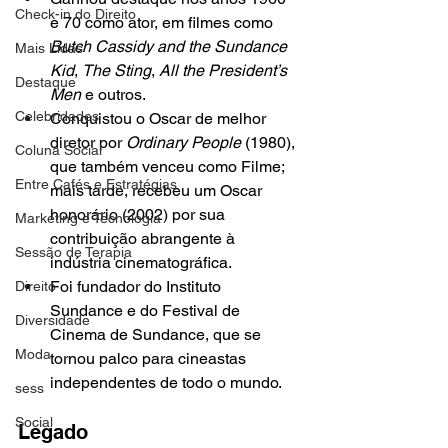
Check-in do Direito
e 70 como ator, em filmes como 
Butch Cassidy and the Sundance 
Mais Lidas
Kid
, 
The Sting
, 
All the President’s 
Destaque
Men
 e outros.
Celebridades
Conquistou o Oscar de melhor 
diretor por 
Ordinary People
 (1980), 
Coluna Social
que também venceu como Filme; 
Entre Cafés e Estratégias
mais tarde, recebeu um Oscar 
honorário (2002) por sua 
Marketing e Tecnologia
contribuição abrangente à 
Sessão de Terapia
indústria cinematográfica. 
Foi fundador do Instituto 
Direito
Sundance e do Festival de 
Diversidade
Cinema de Sundance, que se 
Moda
tornou palco para cineastas 
independentes de todo o mundo. 
sess
Social
Legado