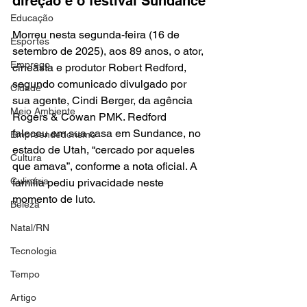
direção e o festival Sundance
Educação
Morreu nesta segunda-feira (16 de 
Esportes
setembro de 2025), aos 89 anos, o ator, 
Emprego
cineasta e produtor Robert Redford, 
segundo comunicado divulgado por 
Cidade
sua agente, Cindi Berger, da agência 
Meio Ambiente
Rogers & Cowan PMK. Redford 
faleceu em sua casa em Sundance, no 
Empreendedorismo
estado de Utah, “cercado por aqueles 
Cultura
que amava”, conforme a nota oficial. A 
Culinária
família pediu privacidade neste 
momento de luto. 
Beleza
Natal/RN
Tecnologia
Tempo
Artigo