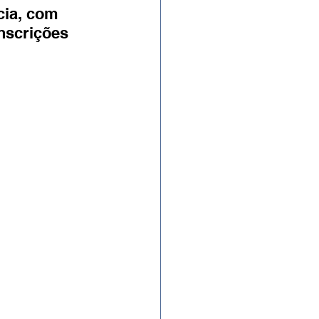
cia, com 
nscrições 