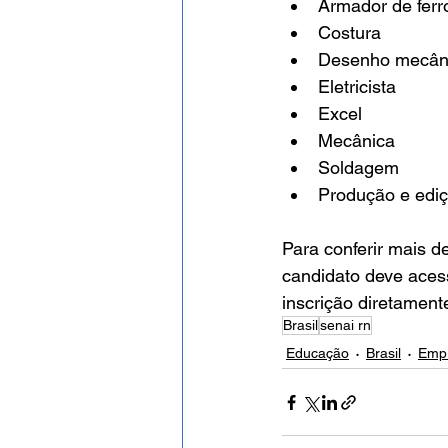
Armador de ferr
Costura
Desenho mecân
Eletricista
Excel
Mecânica
Soldagem
Produção e edi
Para conferir mais de
candidato deve acess
inscrição diretament
Brasil
senai rn
Educação
Brasil
Emp