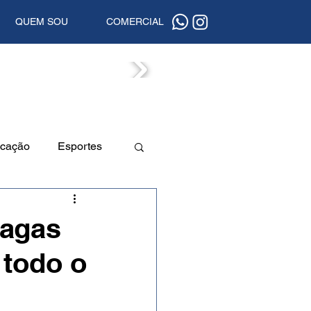
QUEM SOU
COMERCIAL
ISTAS
cação
Esportes
a
Beleza
vagas
 todo o
uta
Segurança