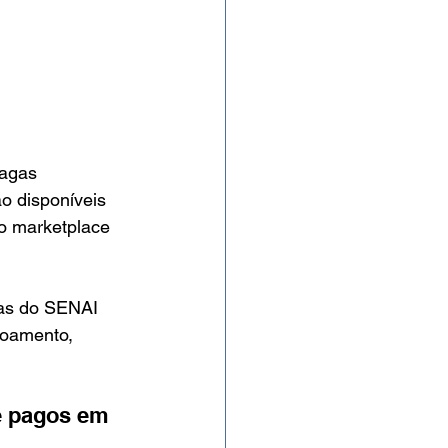
agas 
o disponíveis 
 o marketplace 
las do SENAI 
çoamento, 
e pagos em 