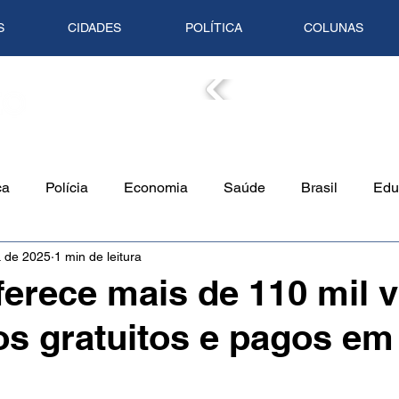
S
CIDADES
POLÍTICA
COLUNAS
COLUN
ca
Polícia
Economia
Saúde
Brasil
Edu
. de 2025
1 min de leitura
o Ambiente
Empreendedorismo
Cultura
Culinári
erece mais de 110 mil 
s gratuitos e pagos em
Tempo
Artigo
Mundo
Trânsito
Mente em Pa