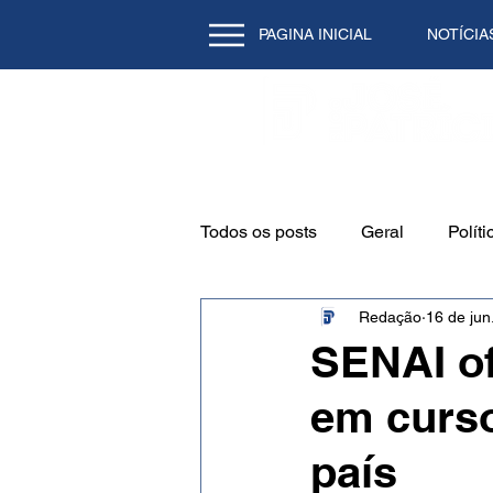
PAGINA INICIAL
NOTÍCIA
Todos os posts
Geral
Políti
Redação
16 de jun
Emprego
Cidade
Mei
SENAI of
em curso
Natal/RN
Tecnologia
país