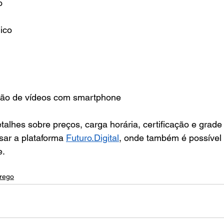
o
ico
ção de vídeos com smartphone
talhes sobre preços, carga horária, certificação e grade c
ar a plataforma 
Futuro.Digital
, onde também é possível r
e.
rego