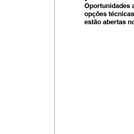
Evento
Expressão Eficaz
Oportunidades a
opções técnicas
estão abertas n
Social por José Patrício Neto