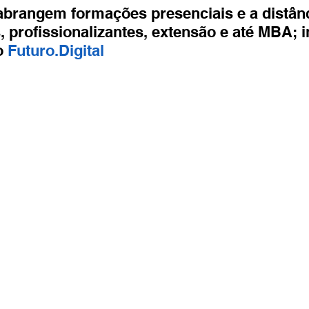
Entretenimento
Turismo
Fala com José Patrício
brangem formações presenciais e a distân
, profissionalizantes, extensão e até MBA; i
o 
Futuro.Digital
Colunas