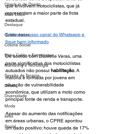
Check-in do Direito
que envolvem motociclistas, que já 
representam a maior parte da frota 
Mais Lidas
estadual.
Destaque
Entre em nosso canal do Whatsapp e 
Celebridades
fique bem informado
Coluna Social
Entre Cafés e Estratégias
De acordo com Danielle Veras, uma 
parte significativa dos motociclistas 
Marketing e Tecnologia
autuados não possui 
habilitação
. A 
Sessão de Terapia
maioria é formada por jovens em 
situação de vulnerabilidade 
Direito
econômica, que utilizam a moto como 
Diversidade
principal fonte de renda e transporte.
Moda
Apesar do aumento das notificações 
sess
em áreas urbanas, o CPRE apontou 
Social
um dado positivo: houve queda de 17% 