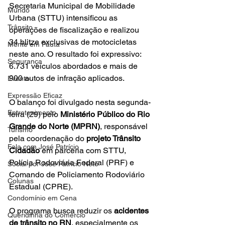
Secretaria Municipal de Mobilidade 
Mundo
Urbana (STTU) intensificou as 
Trânsito
operações de fiscalização e realizou 
34 blitze exclusivas de motocicletas 
Mente em Pauta
neste ano. O resultado foi expressivo: 
Segurança
6.731 veículos abordados e mais de 
900 autos de infração aplicados.
Evento
Expressão Eficaz
O balanço foi divulgado nesta segunda-
Entretenimento
feira (29) pelo 
Ministério Público do Rio 
Grande do Norte (MPRN)
, responsável 
Turismo
pela coordenação do 
projeto Trânsito 
Fala com José Patrício
Cidadão
 em parceria com STTU, 
Polícia Rodoviária Federal (PRF) e 
Social por José Patrício Neto
Comando de Policiamento Rodoviário 
Colunas
Estadual (CPRE). 
Condomínio em Cena
O programa busca reduzir os 
acidentes 
Queridinha do Comércio
de trânsito no RN
, especialmente os 