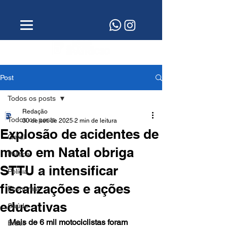
Post
Todos os posts
Redação
Todos os posts
30 de set. de 2025
2 min de leitura
Explosão de acidentes de
Geral
moto em Natal obriga
Política
STTU a intensificar
Polícia
fiscalizações e ações
Economia
educativas
Saúde
Mais de 6 mil motociclistas foram 
Brasil