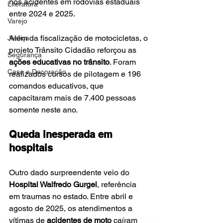
nos acidentes em rodovias estaduais 
Literatura
entre 2024 e 2025.
Varejo
Além da fiscalização de motocicletas, o 
Justiça
projeto Trânsito Cidadão reforçou as 
Segurança
ações educativas no trânsito
. Foram 
Casa e Decoração
realizados cursos de pilotagem e 196 
comandos educativos, que 
capacitaram mais de 7.400 pessoas 
somente neste ano.
Queda inesperada em 
hospitais
Outro dado surpreendente veio do 
Hospital Walfredo Gurgel
, referência 
em traumas no estado. Entre abril e 
agosto de 2025, os atendimentos a 
vítimas de 
acidentes de moto
 caíram 