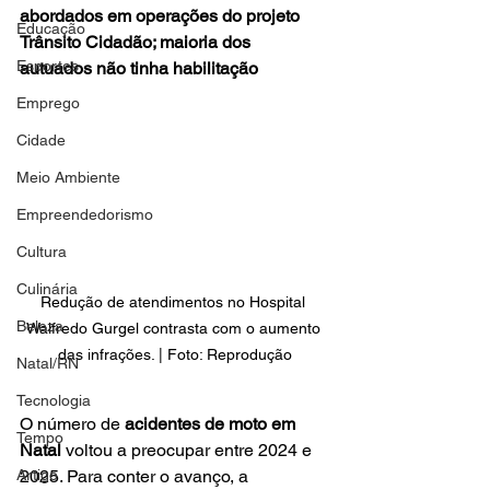
abordados em operações do projeto 
Educação
Trânsito Cidadão; maioria dos 
Esportes
autuados não tinha habilitação
Emprego
Cidade
Meio Ambiente
Empreendedorismo
Cultura
Culinária
Redução de atendimentos no Hospital 
Beleza
Walfredo Gurgel contrasta com o aumento 
das infrações. | Foto: Reprodução
Natal/RN
Tecnologia
O número de 
acidentes de moto em 
Tempo
Natal
 voltou a preocupar entre 2024 e 
2025. Para conter o avanço, a 
Artigo