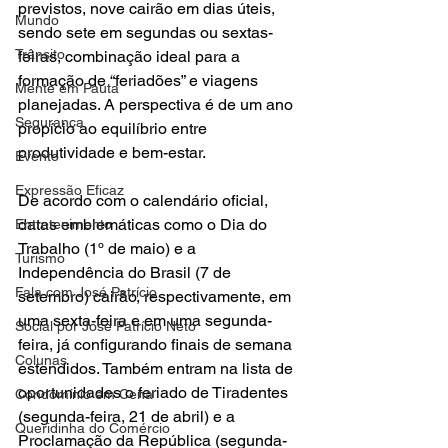
previstos, nove cairão em dias úteis, 
Mundo
sendo sete em segundas ou sextas-
Trânsito
feiras, combinação ideal para a 
formação de “feriadões” e viagens 
Mente em Pauta
planejadas. A perspectiva é de um ano 
Segurança
propício ao equilíbrio entre 
produtividade e bem-estar.
Evento
Expressão Eficaz
De acordo com o calendário oficial, 
datas emblemáticas como o Dia do 
Entretenimento
Trabalho (1º de maio) e a 
Turismo
Independência do Brasil (7 de 
Fala com José Patrício
setembro) cairão, respectivamente, em 
uma sexta-feira e em uma segunda-
Social por José Patrício Neto
feira, já configurando finais de semana 
Colunas
estendidos. Também entram na lista de 
oportunidades o feriado de Tiradentes 
Condomínio em Cena
(segunda-feira, 21 de abril) e a 
Queridinha do Comércio
Proclamação da República (segunda-