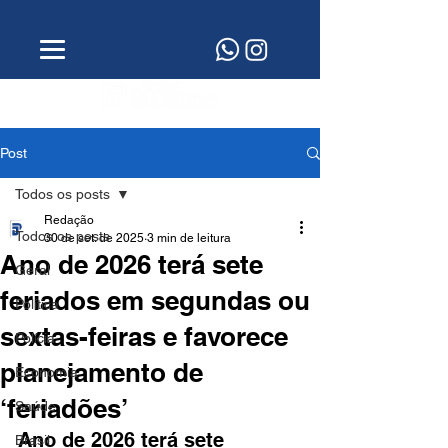
Post
Todos os posts
Redação
Todos os posts
30 de set. de 2025
3 min de leitura
Ano de 2026 terá sete
Geral
feriados em segundas ou
Política
sextas-feiras e favorece
Polícia
planejamento de
Economia
‘feriadões’
Saúde
Ano de 2026 terá sete 
Brasil