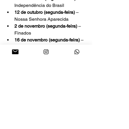
Independência do Brasil
12 de outubro (segunda-feira)
 – 
Nossa Senhora Aparecida
2 de novembro (segunda-feira)
 – 
Finados
16 de novembro (segunda-feira)
 – 
Proclamação da República
25 de dezembro (sexta-feira)
 – 
Natal
planejamento antecipado 
pode gerar economia
Especialistas em finanças pessoais 
recomendam que trabalhadores 
interessados em aproveitar os 
“feriadões” com viagens façam um 
planejamento antecipado. Reservar 
passagens e hospedagens com 