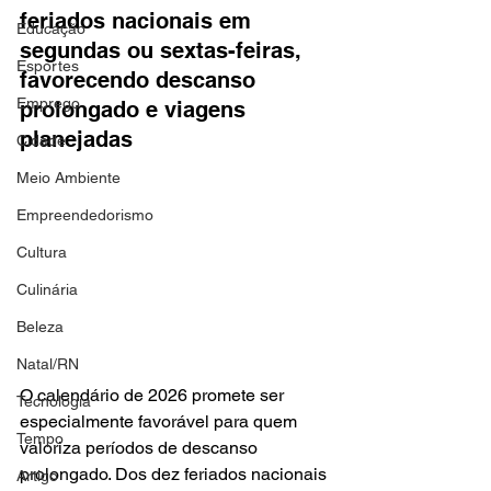
feriados nacionais em 
Educação
segundas ou sextas-feiras, 
Esportes
favorecendo descanso 
Emprego
prolongado e viagens 
planejadas
Cidade
Meio Ambiente
Empreendedorismo
Cultura
Culinária
Beleza
Natal/RN
O calendário de 2026 promete ser 
Tecnologia
especialmente favorável para quem 
Tempo
valoriza períodos de descanso 
prolongado. Dos dez feriados nacionais 
Artigo