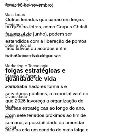
Check-in do Direito
feira, 16 de novembro).
Mais Lidas
Outros feriados que cairão em terças 
Destaque
ou quintas-feiras, como Corpus Christi 
(quinta, 4 de junho), podem ser 
Celebridades
estendidos com a liberação de pontos 
Coluna Social
facultativos ou acordos entre 
trabalhadores e empresas.
Entre Cafés e Estratégias
Marketing e Tecnologia
folgas estratégicas e 
Sessão de Terapia
qualidade de vida
Para trabalhadores formais e 
Direito
servidores públicos, a expectativa é de 
Diversidade
que 2026 favoreça a organização de 
Moda
pausas estratégicas ao longo do ano. 
Com sete feriados próximos ao fim de 
sess
semana, a possibilidade de emendar 
Social
os dias cria um cenário de mais folga e 