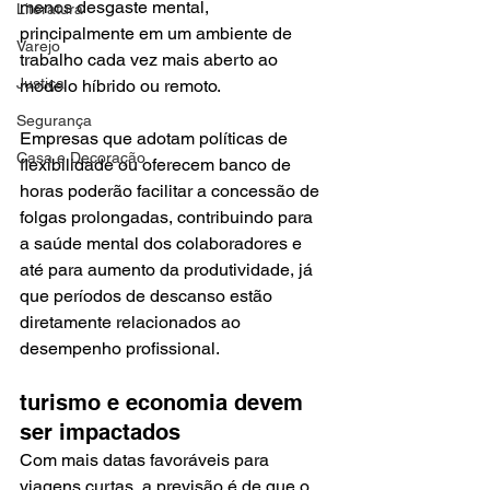
menos desgaste mental, 
Literatura
principalmente em um ambiente de 
Varejo
trabalho cada vez mais aberto ao 
Justiça
modelo híbrido ou remoto.
Segurança
Empresas que adotam políticas de 
Casa e Decoração
flexibilidade ou oferecem banco de 
horas poderão facilitar a concessão de 
folgas prolongadas, contribuindo para 
a saúde mental dos colaboradores e 
até para aumento da produtividade, já 
que períodos de descanso estão 
diretamente relacionados ao 
desempenho profissional.
turismo e economia devem 
ser impactados
Com mais datas favoráveis para 
viagens curtas, a previsão é de que o 