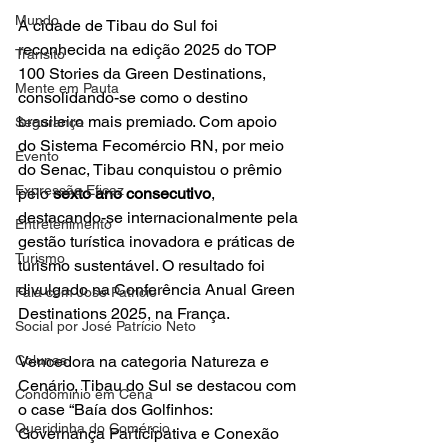
Mundo
A cidade de Tibau do Sul foi 
reconhecida na edição 2025 do TOP 
Trânsito
100 Stories da Green Destinations, 
Mente em Pauta
consolidando-se como o destino 
brasileiro mais premiado. Com apoio 
Segurança
do Sistema Fecomércio RN, por meio 
Evento
do Senac, Tibau conquistou o prêmio 
Expressão Eficaz
pelo 
sexto ano consecutivo
, 
destacando-se internacionalmente pela 
Entretenimento
gestão turística inovadora e práticas de 
Turismo
turismo sustentável. O resultado foi 
divulgado na Conferência Anual Green 
Fala com José Patrício
Destinations 2025, na França.
Social por José Patrício Neto
Colunas
Vencedora na categoria Natureza e 
Cenário, Tibau do Sul se destacou com 
Condomínio em Cena
o case “Baía dos Golfinhos: 
Queridinha do Comércio
Governança Participativa e Conexão 