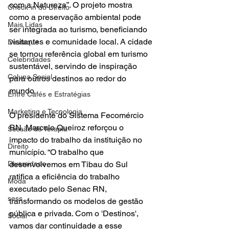
com a Natureza”. O projeto mostra 
Check-in do Direito
como a preservação ambiental pode 
Mais Lidas
ser integrada ao turismo, beneficiando 
visitantes e comunidade local. A cidade 
Destaque
se tornou referência global em turismo 
Celebridades
sustentável, servindo de inspiração 
Coluna Social
para outros destinos ao redor do 
mundo.
Entre Cafés e Estratégias
Marketing e Tecnologia
O presidente do Sistema Fecomércio 
RN, Marcelo Queiroz reforçou o 
Sessão de Terapia
impacto do trabalho da instituição no 
Direito
município. “O trabalho que 
Diversidade
desenvolvemos em Tibau do Sul 
ratifica a eficiência do trabalho 
Moda
executado pelo Senac RN, 
sess
transformando os modelos de gestão 
pública e privada. Com o 'Destinos', 
Social
vamos dar continuidade a esse 