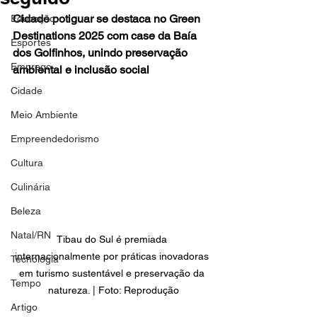
Cidade potiguar se destaca no Green 
Educação
Destinations 2025 com case da Baía 
Esportes
dos Golfinhos, unindo preservação 
Emprego
ambiental e inclusão social
Cidade
Meio Ambiente
Empreendedorismo
Cultura
Culinária
Beleza
Natal/RN
Tibau do Sul é premiada 
internacionalmente por práticas inovadoras 
Tecnologia
em turismo sustentável e preservação da 
Tempo
natureza. | Foto: Reprodução
Artigo