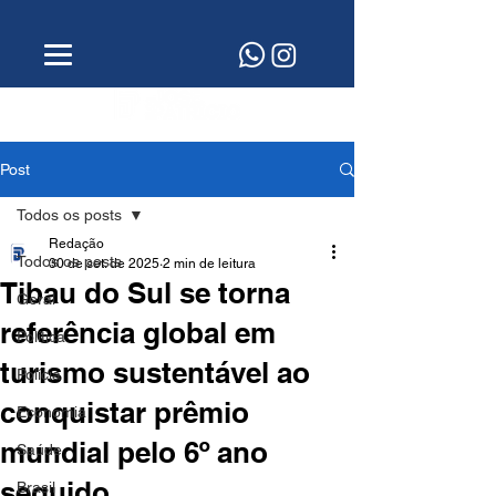
Post
Todos os posts
Redação
Todos os posts
30 de set. de 2025
2 min de leitura
Tibau do Sul se torna
Geral
referência global em
Política
turismo sustentável ao
Polícia
conquistar prêmio
Economia
mundial pelo 6º ano
Saúde
seguido
Brasil