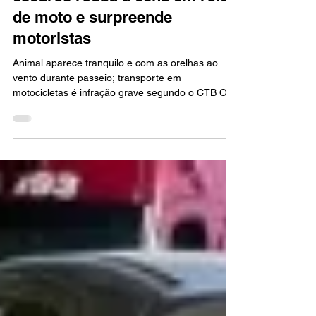
Trânsito
[VÍDEO] Cachorro de óculos
escuros rouba a cena em rolê
de moto e surpreende
motoristas
Animal aparece tranquilo e com as orelhas ao
vento durante passeio; transporte em
motocicletas é infração grave segundo o CTB O
animal,...