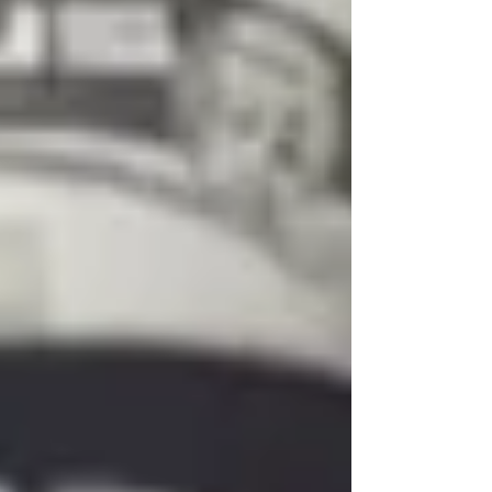
Resolução nº 1.020/2025 do Conselho Nacional
de Trânsito (Contran). As mudanças, divulgadas
em edição extra do Diário Oficial da União,
representam a maior reformulação do